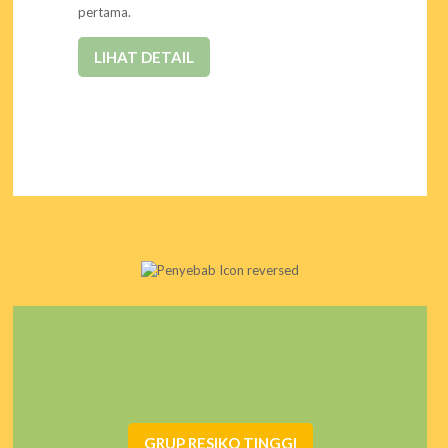
pertama.
LIHAT DETAIL
Ketidaktepatan penempatan posisi kepala bayi ketika
tidur menjadi penyebab utama terjadinya pemipihan
kepala.
GRUP RESIKO TINGGI