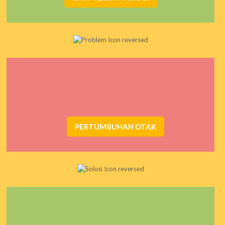
Pembentukan tulang kepala yang tidak normal dapat
membentuk muka, telinga, dan bagian wajah lain menjadi
tidak simetri.
PERTUMBUHAN OTAK
Pencegahan dapat dilakukan dengan latihan tummy time,
fisioterapi leher. Namun pemakaian MIMOS PILLOW