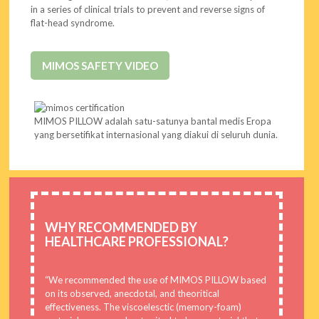
in a series of clinical trials to prevent and reverse signs of
flat-head syndrome.
MIMOS SAFETY VIDEO
MIMOS PILLOW adalah satu-satunya bantal medis Eropa
yang bersetifikat internasional yang diakui di seluruh dunia.
WHY RECOMMENDED BY
HEALTHCARE PROFESSIONAL?
“We recommended the use of MIMOS PILLOW based
on its observed, anecdotal, and theoritical
effectiveness. The viscoelesctic (memory-foam)